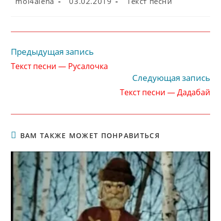
mol4alena
03.02.2019
Текст песни
записи:
опубликована:
записи:
Предыдущая запись
Читать
далее
Текст песни — Русалочка
статьи
Следующая запись
Текст песни — Дадабай
ВАМ ТАКЖЕ МОЖЕТ ПОНРАВИТЬСЯ