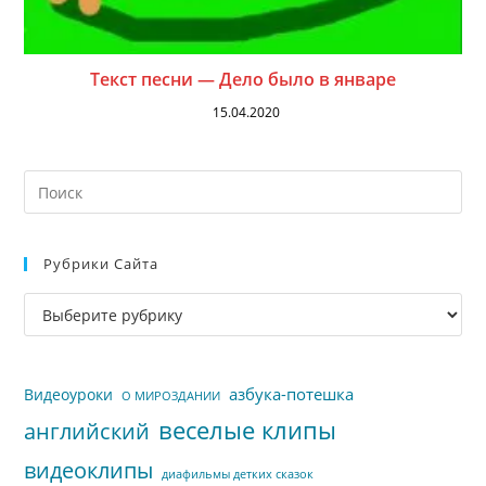
Текст песни — Дело было в январе
15.04.2020
На
кл
Esc
Рубрики Сайта
чт
за
Рубрики
па
сайта
пои
азбука-потешка
Видеоуроки
О МИРОЗДАНИИ
веселые клипы
английский
видеоклипы
диафильмы детких сказок