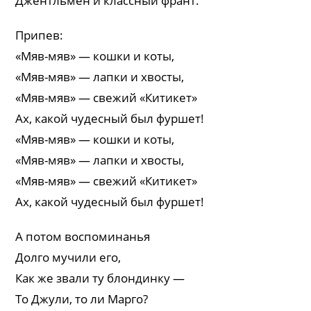
Джентльмен и классный франт.
Припев:
«Мяв-мяв» — кошки и коты,
«Мяв-мяв» — лапки и хвосты,
«Мяв-мяв» — свежий «Китикет»
Ах, какой чудесный был фуршет!
«Мяв-мяв» — кошки и коты,
«Мяв-мяв» — лапки и хвосты,
«Мяв-мяв» — свежий «Китикет»
Ах, какой чудесный был фуршет!
А потом воспоминанья
Долго мучили его,
Как же звали ту блондинку —
То Джули, то ли Марго?