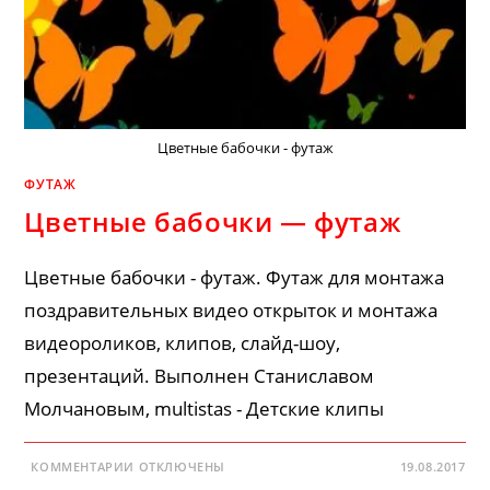
Цветные бабочки - футаж
ФУТАЖ
Цветные бабочки — футаж
Цветные бабочки - футаж. Футаж для монтажа
поздравительных видео открыток и монтажа
видеороликов, клипов, слайд-шоу,
презентаций. Выполнен Станиславом
Молчановым, multistas - Детские клипы
К
КОММЕНТАРИИ
ОТКЛЮЧЕНЫ
19.08.2017
ЗАПИСИ