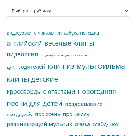
за
Рубрики
па
сайта
пои
азбука-потешка
Видеоуроки
О МИРОЗДАНИИ
веселые клипы
английский
видеоклипы
диафильмы детких сказок
клип из мультфильма
для родителей
клипы детские
новогодняя
кроссворды с ответами
песни для детей
поздравление
про осень
про школу
про дружбу
развивающий мультик
слайд-шоу
сказка