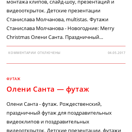
монтажа клипов, слайд-шоу, презентаций и
видеооткрыток. Детские презентации
Станислава Молчанова, multistas. Футажи
Станислава Молчанова - Новогодние: Merry
Christmas Олени Санта. Праздничный…
К
КОММЕНТАРИИ
ОТКЛЮЧЕНЫ
04.05.2017
ЗАПИСИ
ФУТАЖИ
СТАНИСЛАВА
МОЛЧАНОВА
—
НОВОГОДНИЕ
ФУТАЖ
Олени Санта — футаж
Олени Санта - футаж. Рождественский,
праздничный футаж для поздравительных
видеоклипов и поздравительных
видеооткрыток. Детские презентации, футажи