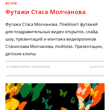
ФУТАЖ
Футажи Стаса Молчанова
Футажи Стаса Молчанова. Плейлист футажей
для поздравительных видео открыток, слайд-
шоу, презентаций и монтажа видеороликов
Станислава Молчанова, multistas. Презентации,
детские клипы
К
КОММЕНТАРИИ
ОТКЛЮЧЕНЫ
22.09.2017
ЗАПИСИ
ФУТАЖИ
СТАСА
МОЛЧАНОВА