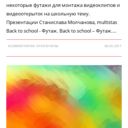
некоторые футажи для монтажа видеоклипов и
видеооткрыток на школьную тему.
Презентации Станислава Молчанова, multistas
Back to school - Футаж. Back to school – Футаж.…
К
КОММЕНТАРИИ
ОТКЛЮЧЕНЫ
06.05.2017
ЗАПИСИ
ФУТАЖИ
СТАНИСЛАВА
МОЛЧАНОВА
—
ШКОЛА