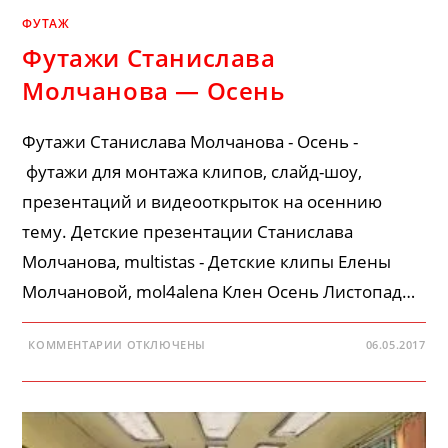
ФУТАЖ
Футажи Станислава
Молчанова — Осень
Футажи Станислава Молчанова - Осень -
футажи для монтажа клипов, слайд-шоу,
презентаций и видеооткрыток на осеннию
тему. Детские презентации Станислава
Молчанова, multistas - Детские клипы Елены
Молчановой, mol4alena Клен Осень Листопад…
К
КОММЕНТАРИИ
ОТКЛЮЧЕНЫ
06.05.2017
ЗАПИСИ
ФУТАЖИ
СТАНИСЛАВА
МОЛЧАНОВА
—
ОСЕНЬ