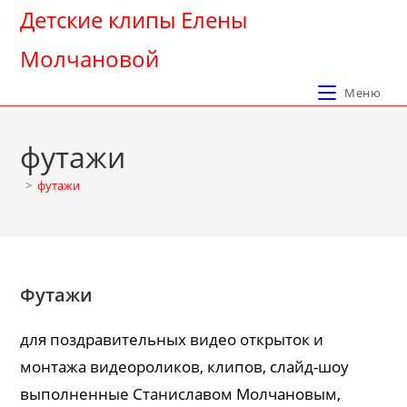
Перейти
Детские клипы Елены
к
Молчановой
содержимому
Меню
футажи
>
футажи
Футажи
для поздравительных видео открыток и
монтажа видеороликов, клипов, слайд-шоу
выполненные Станиславом Молчановым,