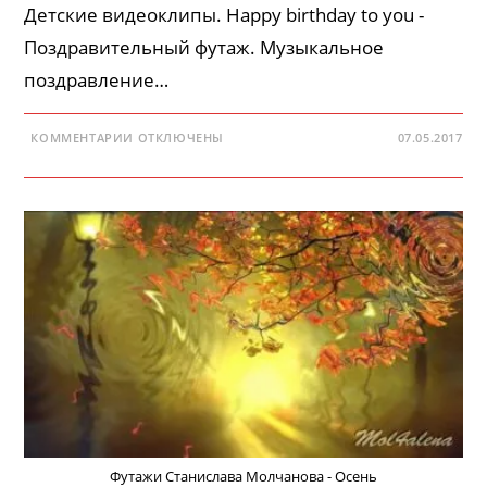
Детские видеоклипы. Happy birthday to you -
Поздравительный футаж. Музыкальное
поздравление…
К
КОММЕНТАРИИ
ОТКЛЮЧЕНЫ
07.05.2017
ЗАПИСИ
ФУТАЖИ
СТАНИСЛАВА
МОЛЧАНОВА
—
ДЕНЬ
РОЖДЕНИЯ
Футажи Станислава Молчанова - Осень