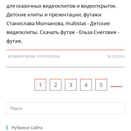
для сказочных видеоклипов и видеоткрыток.
Детские клипы и презентации, футажи
Станислава Молчанова, multistas - Детские
видеоклипы. Скачать футаж - Ельза Снеговик -
футаж.
К
КОММЕНТАРИИ
ОТКЛЮЧЕНЫ
18.12.2016
ЗАПИСИ
ЕЛЬЗА
СНЕГОВИК
—
ФУТАЖ
1
2
3
4
5
Перейт
На
кл
Esc
Рубрики Сайта
чт