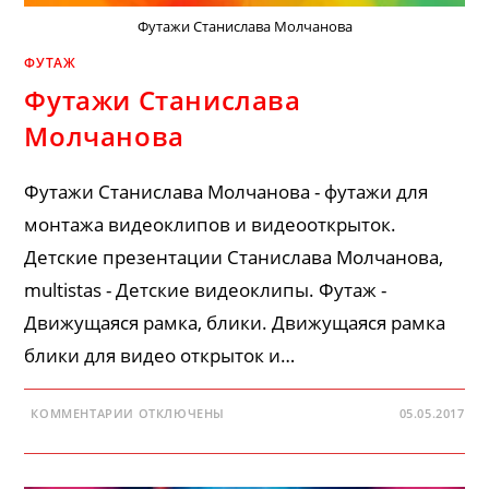
Футажи Станислава Молчанова
ФУТАЖ
Футажи Станислава
Молчанова
Футажи Станислава Молчанова - футажи для
монтажа видеоклипов и видеооткрыток.
Детские презентации Станислава Молчанова,
multistas - Детские видеоклипы. Футаж -
Движущаяся рамка, блики. Движущаяся рамка
блики для видео открыток и…
К
КОММЕНТАРИИ
ОТКЛЮЧЕНЫ
05.05.2017
ЗАПИСИ
ФУТАЖИ
СТАНИСЛАВА
МОЛЧАНОВА