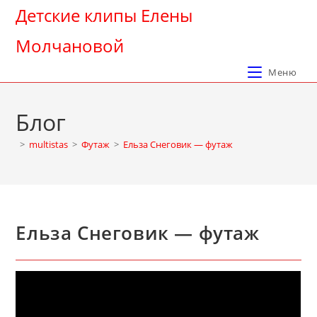
Перейти
Детские клипы Елены
к
Молчановой
содержимому
Меню
Блог
>
multistas
>
Футаж
>
Ельза Снеговик — футаж
Ельза Снеговик — футаж