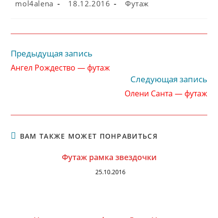
Автор
Запись
Рубрика
mol4alena
18.12.2016
Футаж
записи:
опубликована:
записи:
Предыдущая запись
Читать
далее
Ангел Рождество — футаж
статьи
Следующая запись
Олени Санта — футаж
ВАМ ТАКЖЕ МОЖЕТ ПОНРАВИТЬСЯ
Футаж рамка звездочки
25.10.2016