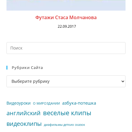
Футажи Стаса Молчанова
22.09.2017
На
кл
Esc
Рубрики Сайта
чт
за
Рубрики
па
сайта
пои
азбука-потешка
Видеоуроки
О МИРОЗДАНИИ
веселые клипы
английский
видеоклипы
диафильмы детких сказок