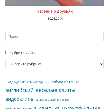
Песенка о друзьях
30.05.2014
На
кл
Esc
Рубрики Сайта
чт
за
Рубрики
па
сайта
пои
азбука-потешка
Видеоуроки
О МИРОЗДАНИИ
веселые клипы
английский
видеоклипы
диафильмы детких сказок
клип из мультфильма
для родителей