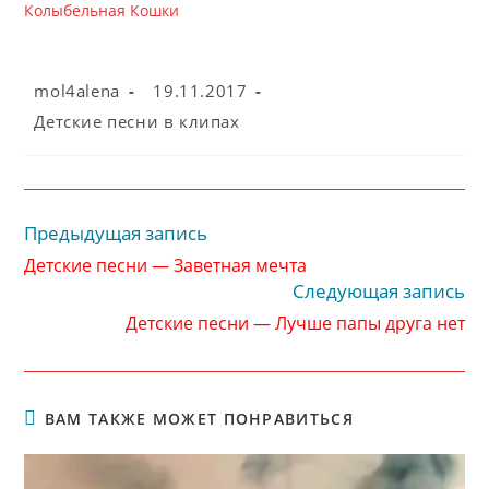
Колыбельная Кошки
Автор
Запись
mol4alena
19.11.2017
записи:
опубликована:
Рубрика
Детские песни в клипах
записи:
Предыдущая запись
Читать
далее
Детские песни — Заветная мечта
статьи
Следующая запись
Детские песни — Лучше папы друга нет
ВАМ ТАКЖЕ МОЖЕТ ПОНРАВИТЬСЯ