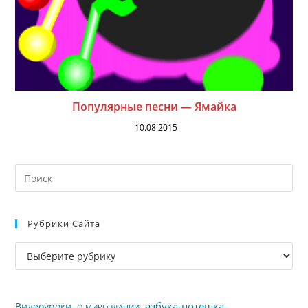
Популярные песни — Ямайка
10.08.2015
На
кл
Esc
Рубрики Сайта
чт
за
Рубрики
па
сайта
пои
азбука-потешка
Видеоуроки
О МИРОЗДАНИИ