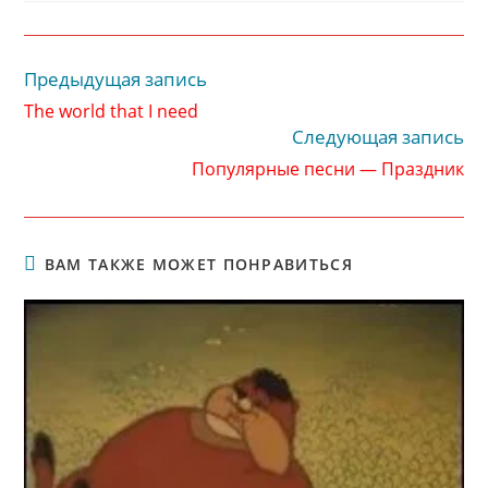
Предыдущая запись
Читать
далее
The world that I need
статьи
Следующая запись
Популярные песни — Праздник
ВАМ ТАКЖЕ МОЖЕТ ПОНРАВИТЬСЯ