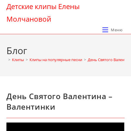
Перейти
Детские клипы Елены
к
Молчановой
содержимому
Меню
Блог
>
Клипы
>
Клипы на популярные песни
>
День Святого Валентин
День Святого Валентина –
Валентинки