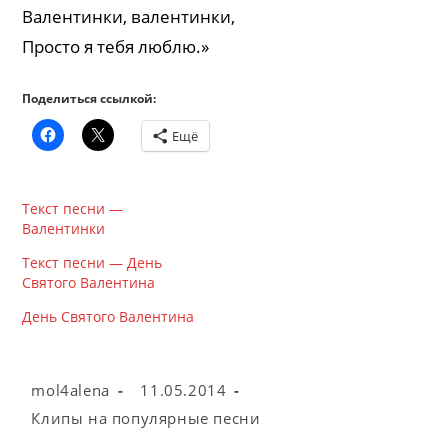
Валентинки, валентинки,
Просто я тебя люблю.»
Поделиться ссылкой:
Ещё
Текст песни —
Валентинки
Текст песни — День
Святого Валентина
День Святого Валентина
Автор
Запись
mol4alena
11.05.2014
записи:
опубликована:
Рубрика
Клипы на популярные песни
записи: