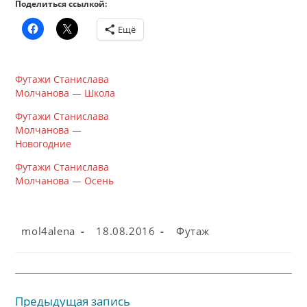
Поделиться ссылкой:
Ещё
Футажи Станислава
Молчанова — Школа
Футажи Станислава
Молчанова —
Новогодние
Футажи Станислава
Молчанова — Осень
Автор
Запись
Рубрика
mol4alena
18.08.2016
Футаж
записи:
опубликована:
записи:
Предыдущая запись
Читать