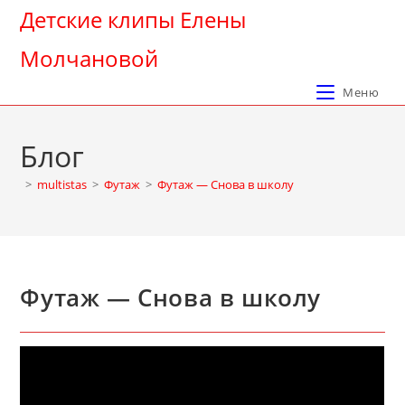
Перейти
Детские клипы Елены
к
Молчановой
содержимому
Меню
Блог
>
multistas
>
Футаж
>
Футаж — Снова в школу
Футаж — Снова в школу