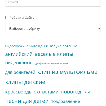
кл
Esc
Рубрики Сайта
чт
за
Рубрики
па
сайта
пои
азбука-потешка
Видеоуроки
О МИРОЗДАНИИ
веселые клипы
английский
видеоклипы
диафильмы детких сказок
клип из мультфильма
для родителей
клипы детские
новогодняя
кроссворды с ответами
песни для детей
поздравление