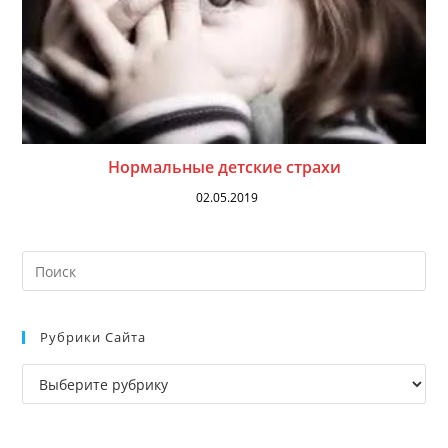
Нормальные детские страхи
02.05.2019
На
кл
Esc
Рубрики Сайта
чт
за
Рубрики
па
сайта
пои