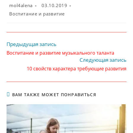
Автор
Запись
mol4alena
03.10.2019
записи:
опубликована:
Рубрика
Воспитание и развитие
записи:
Предыдущая запись
Читать
далее
Воспитание и развитие музыкального таланта
статьи
Следующая запись
10 свойств характера требующие развития
ВАМ ТАКЖЕ МОЖЕТ ПОНРАВИТЬСЯ