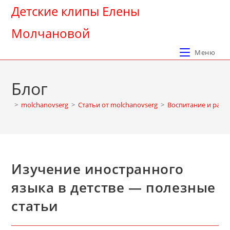
Перейти
Детские клипы Елены
к
Молчановой
содержимому
Меню
Блог
>
molchanovserg
>
Cтатьи от molchanovserg
>
Воспитание и разв
Изучение иностранного
языка в детстве — полезные
статьи