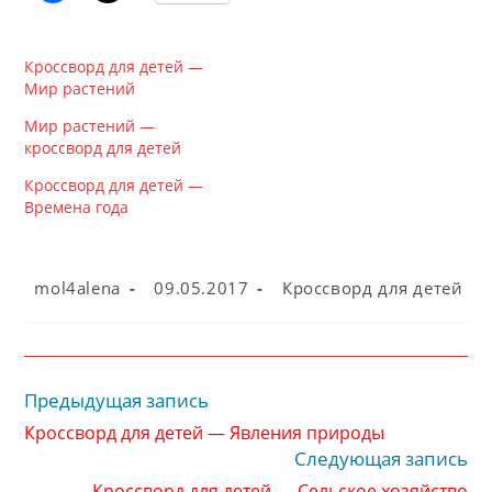
Кроссворд для детей —
Мир растений
Мир растений —
кроссворд для детей
Кроссворд для детей —
Времена года
Автор
Запись
Рубрика
mol4alena
09.05.2017
Кроссворд для детей
записи:
опубликована:
записи:
Предыдущая запись
Читать
далее
Кроссворд для детей — Явления природы
статьи
Следующая запись
Кроссворд для детей — Сельское хозяйство