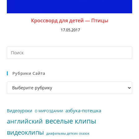
Кроссворд для детей — Птицы
17.05.2017
На
кл
Esc
Рубрики Сайта
чт
за
Рубрики
па
сайта
пои
азбука-потешка
Видеоуроки
О МИРОЗДАНИИ
веселые клипы
английский
видеоклипы
диафильмы детких сказок