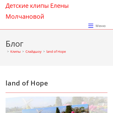
Перейти
Детские клипы Елены
к
Молчановой
содержимому
Меню
Блог
>
Клипы
>
Слайдшоу
>
land of Hope
land of Hope