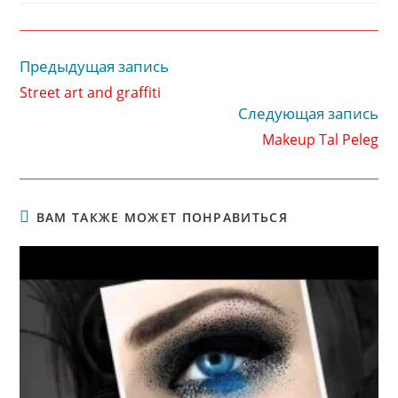
Предыдущая запись
Читать
далее
Street art and graffiti
статьи
Следующая запись
Makeup Tal Peleg
ВАМ ТАКЖЕ МОЖЕТ ПОНРАВИТЬСЯ