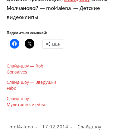
Молчановой — mol4alena — Детские
видеоклипы
Поделиться ссылкой:
Ещё
Слайд-шоу — Rob
Gonsalves
Слайд-шоу — Зверушки
Fabo
Слайд-шоу —
Мультяшные губы
Автор
Запись
Рубрика
mol4alena
17.02.2014
Слайдшоу
записи:
опубликована:
записи: