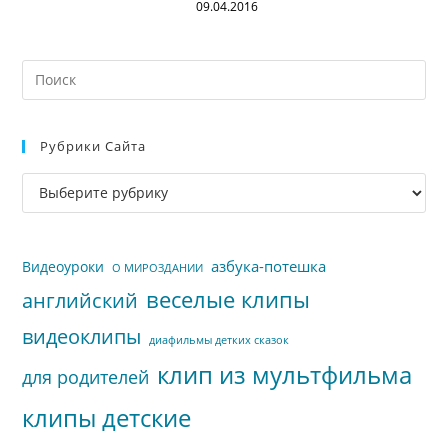
09.04.2016
На
кл
Esc
Рубрики Сайта
чт
за
Рубрики
па
сайта
пои
азбука-потешка
Видеоуроки
О МИРОЗДАНИИ
веселые клипы
английский
видеоклипы
диафильмы детких сказок
клип из мультфильма
для родителей
клипы детские