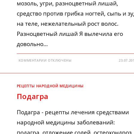
мозоль, угри, разноцветный лишай,
средство против грибка ногтей, сыпь и зу
на теле, нежелательный рост волос.
Разноцветный лишай Я вылечила его
довольно…
К
КОММЕНТАРИИ
ОТКЛЮЧЕНЫ
23.07.20
ЗАПИСИ
ЛИШАЙ
РЕЦЕПТЫ НАРОДНОЙ МЕДИЦИНЫ
Подагра
Подагра - рецепты лечения средствами
народной медицины заболеваний:
подагра, отложение солей, остеохондроз,