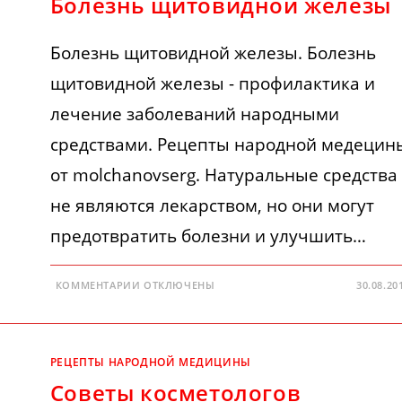
Болезнь щитовидной железы
Болезнь щитовидной железы. Болезнь
щитовидной железы - профилактика и
лечение заболеваний народными
средствами. Рецепты народной медецин
от molchanovserg. Натуральные средства
не являются лекарством, но они могут
предотвратить болезни и улучшить…
К
КОММЕНТАРИИ
ОТКЛЮЧЕНЫ
30.08.20
ЗАПИСИ
БОЛЕЗНЬ
ЩИТОВИДНОЙ
ЖЕЛЕЗЫ
РЕЦЕПТЫ НАРОДНОЙ МЕДИЦИНЫ
Советы косметологов