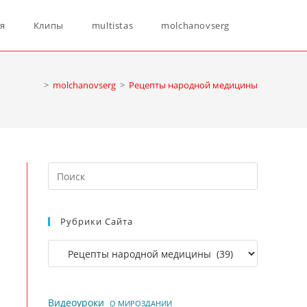
Переключ
ня
Клипы
multistas
molchanovserg
поиск
>
molchanovserg
>
Рецепты народной медицины
по
Нажмите
веб-
клавишу
Escape,
Рубрики Сайта
чтобы
сайту
закрыть
Рубрики
панель
сайта
поиска.
Видеоуроки
О МИРОЗДАНИИ