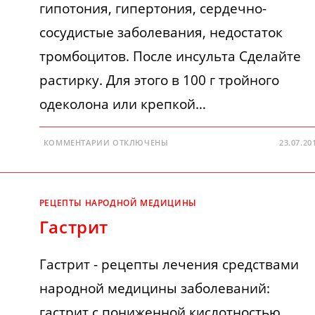
гипотония, гипертония, сердечно-
сосудистые заболевания, недостаток
тромбоцитов. После инсульта Сделайте
растирку. Для этого в 100 г тройного
одеколона или крепкой…
К
КОММЕНТАРИИ
ОТКЛЮЧЕНЫ
23.07.20
ЗАПИСИ
СЕРДЕЧНО-
СОСУДИСТЫЕ
ЗАБОЛЕВАНИЯ
РЕЦЕПТЫ НАРОДНОЙ МЕДИЦИНЫ
Гастрит
Гастрит - рецепты лечения средствами
народной медицины заболеваний:
гастрит с пониженной кислотностью,