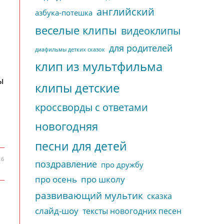
английский
азбука-потешка
веселые клипы
видеоклипы
для родителей
диафильмы детких сказок
клип из мультфильма
ы
клипы детские
кроссворды с ответами
новогодняя
песни для детей
16
поздравление
про дружбу
про осень
про школу
развивающий мультик
сказка
слайд-шоу
тексты новогодних песен