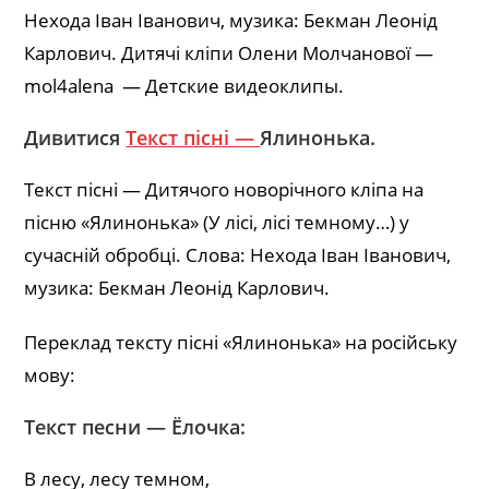
Нехода Іван Іванович, музика: Бекман Леонід
Карлович. Дитячі кліпи Олени Молчанової —
mol4alena — Детские видеоклипы.
Дивитися
Текст пісні —
Ялинонька.
Текст пісні — Дитячого новорічного кліпа на
пісню «Ялинонька» (У лісі, лісі темному…) у
сучасній обробці. Слова: Нехода Іван Іванович,
музика: Бекман Леонід Карлович.
Переклад тексту пісні «Ялинонька» на російську
мову:
Текст песни — Ёлочка:
В лесу, лесу темном,