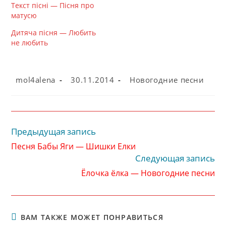
Текст пісні — Пісня про
матусю
Дитяча пісня — Любить
не любить
Автор
Запись
Рубрика
mol4alena
30.11.2014
Новогодние песни
записи:
опубликована:
записи:
Предыдущая запись
Читать
далее
Песня Бабы Яги — Шишки Елки
статьи
Следующая запись
Ёлочка ёлка — Новогодние песни
ВАМ ТАКЖЕ МОЖЕТ ПОНРАВИТЬСЯ