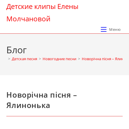
Перейти
Детские клипы Елены
к
Молчановой
содержимому
Меню
Блог
>
Детская песня
>
Новогодние песни
>
Новорічна пісня – Ялинон
Новорічна пісня –
Ялинонька