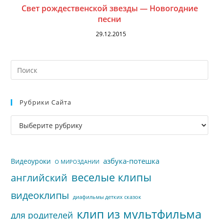
Свет рождественской звезды — Новогодние
песни
29.12.2015
На
кл
Esc
Рубрики Сайта
чт
за
Рубрики
па
сайта
пои
азбука-потешка
Видеоуроки
О МИРОЗДАНИИ
веселые клипы
английский
видеоклипы
диафильмы детких сказок
клип из мультфильма
для родителей