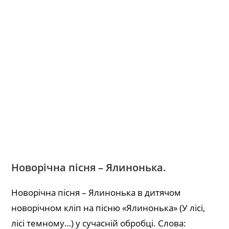
Новорічна пісня – Ялинонька.
Новорічна пісня – Ялинонька в дитячом
новорічном кліп на пісню «Ялинонька» (У лісі,
лісі темному…) у сучасній обробці. Слова: