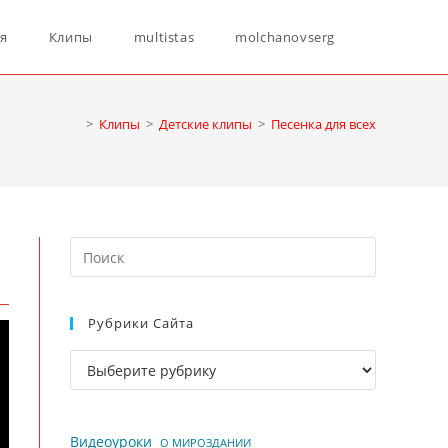
Переключ
ня
Клипы
multistas
molchanovserg
поиск
>
Клипы
>
Детские клипы
>
Песенка для всех
по
Нажмите
веб-
клавишу
Escape,
Рубрики Сайта
чтобы
сайту
закрыть
Рубрики
панель
сайта
поиска.
Видеоуроки
О МИРОЗДАНИИ