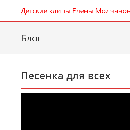
Перейти
Детские клипы Елены Молчано
к
содержимому
Блог
Песенка для всех