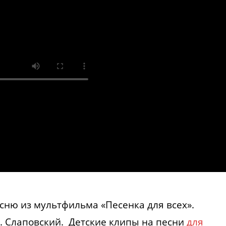
есню из мультфильма «Песенка для всех».
А. Слаповский. Детские клипы на песни
для