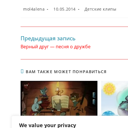
Автор
Запись
Рубрика
mol4alena
10.05.2014
Детские клипы
записи:
опубликована:
записи:
Предыдущая запись
Читать
далее
Верный друг — песня о дружбе
статьи
ВАМ ТАКЖЕ МОЖЕТ ПОНРАВИТЬСЯ
We value your privacy