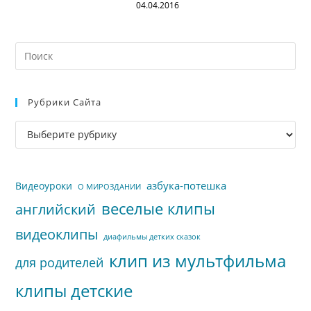
04.04.2016
На
кл
Esc
Рубрики Сайта
чт
за
Рубрики
па
сайта
пои
азбука-потешка
Видеоуроки
О МИРОЗДАНИИ
веселые клипы
английский
видеоклипы
диафильмы детких сказок
клип из мультфильма
для родителей
клипы детские