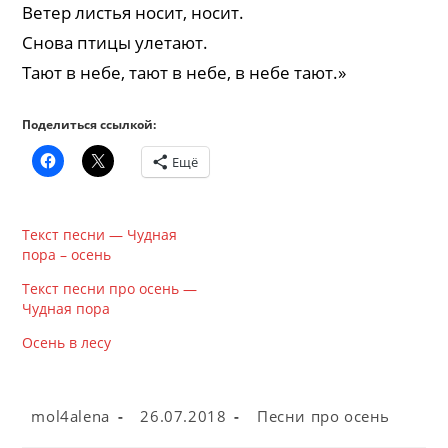
Ветер листья носит, носит.
Снова птицы улетают.
Тают в небе, тают в небе, в небе тают.»
Поделиться ссылкой:
Ещё
Текст песни — Чудная
пора – осень
Текст песни про осень —
Чудная пора
Осень в лесу
Автор
Запись
Рубрика
mol4alena
26.07.2018
Песни про осень
записи:
опубликована:
записи: