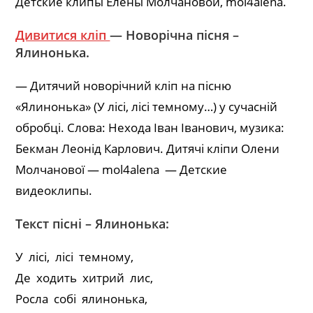
Детские клипы Елены Молчановой, mol4alena.
Дивитися кліп
— Новорічна пісня –
Ялинонька.
— Дитячий новорічний кліп на пісню
«Ялинонька» (У лісі, лісі темному…) у сучасній
обробці. Слова: Нехода Іван Іванович, музика:
Бекман Леонід Карлович. Дитячі кліпи Олени
Молчанової — mol4alena — Детские
видеоклипы.
Текст пісні – Ялинонька:
У лісі, лісі темному,
Де ходить хитрий лис,
Росла собі ялинонька,