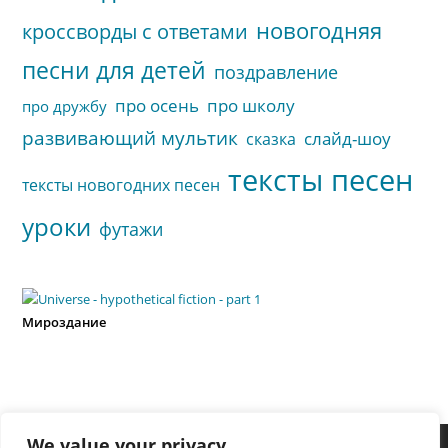
новогодняя
кроссворды с ответами
песни для детей
поздравление
про осень
про школу
про дружбу
развивающий мультик
слайд-шоу
сказка
тексты песен
тексты новогодних песен
уроки
футажи
Мироздание
We value your privacy