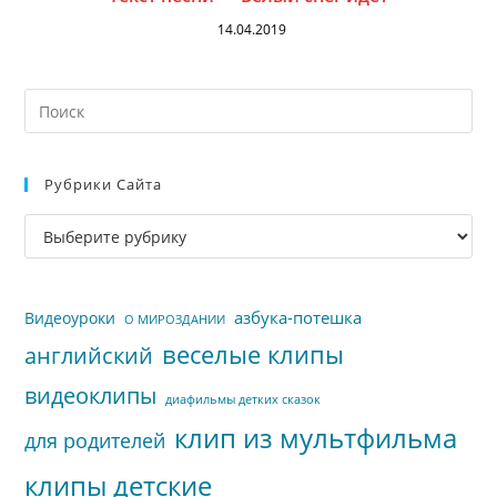
14.04.2019
На
кл
Esc
Рубрики Сайта
чт
за
Рубрики
па
сайта
пои
азбука-потешка
Видеоуроки
О МИРОЗДАНИИ
веселые клипы
английский
видеоклипы
диафильмы детких сказок
клип из мультфильма
для родителей
клипы детские