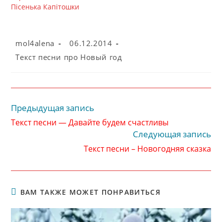
Пісенька Капітошки
Автор
Запись
mol4alena
06.12.2014
записи:
опубликована:
Рубрика
Текст песни про Новый год
записи:
Предыдущая запись
Читать
далее
Текст песни — Давайте будем счастливы
статьи
Следующая запись
Текст песни – Новогодняя сказка
ВАМ ТАКЖЕ МОЖЕТ ПОНРАВИТЬСЯ