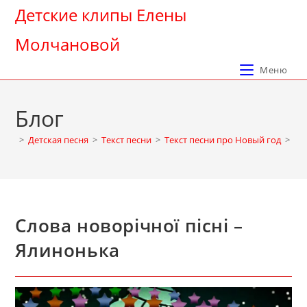
Перейти
Детские клипы Елены
к
Молчановой
содержимому
Меню
Блог
>
Детская песня
>
Текст песни
>
Текст песни про Новый год
>
Сл
Слова новорічної пісні –
Ялинонька