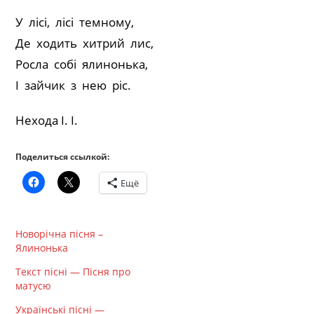
У лісі, лісі темному,
Де ходить хитрий лис,
Росла собі ялинонька,
І зайчик з нею ріс.
Нехода І. І.
Поделиться ссылкой:
Ещё
Новорічна пісня –
Ялинонька
Текст пісні — Пісня про
матусю
Українські пісні —