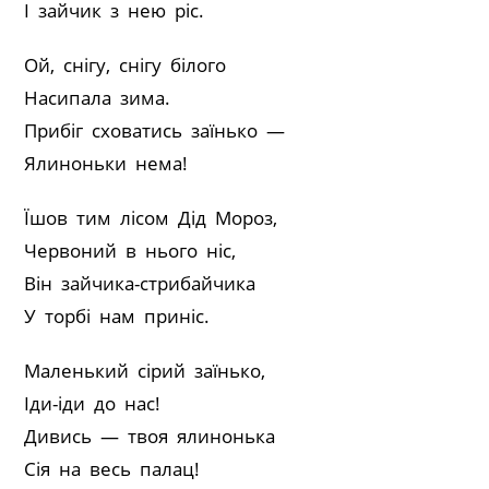
І зайчик з нею ріс.
Ой, снігу, снігу білого
Насипала зима.
Прибіг сховатись заїнько —
Ялиноньки нема!
Їшов тим лісом Дід Мороз,
Червоний в нього ніс,
Він зайчика-стрибайчика
У торбі нам приніс.
Маленький сірий заїнько,
Іди-іди до нас!
Дивись — твоя ялинонька
Сія на весь палац!