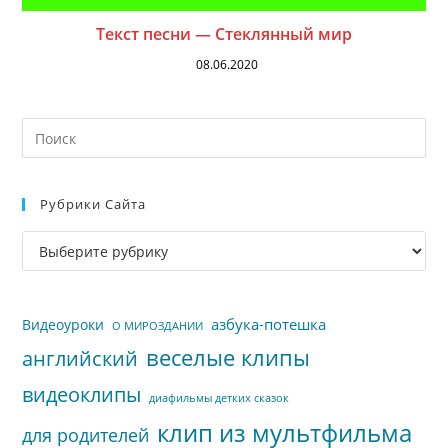
Текст песни — Стеклянный мир
08.06.2020
На
кл
Esc
Рубрики Сайта
чт
за
Рубрики
па
сайта
пои
азбука-потешка
Видеоуроки
О МИРОЗДАНИИ
веселые клипы
английский
видеоклипы
диафильмы детких сказок
клип из мультфильма
для родителей