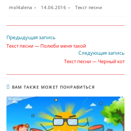
Автор
Запись
Рубрика
mol4alena
14.06.2016
Текст песни
записи:
опубликована:
записи:
Предыдущая запись
Читать
далее
Текст песни — Полюби меня такой
статьи
Следующая запись
Текст песни — Черный кот
ВАМ ТАКЖЕ МОЖЕТ ПОНРАВИТЬСЯ