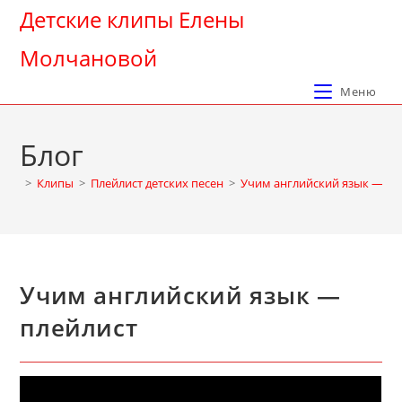
Перейти
Детские клипы Елены
к
Молчановой
содержимому
Меню
Блог
>
Клипы
>
Плейлист детских песен
>
Учим английский язык — пл
Учим английский язык —
плейлист