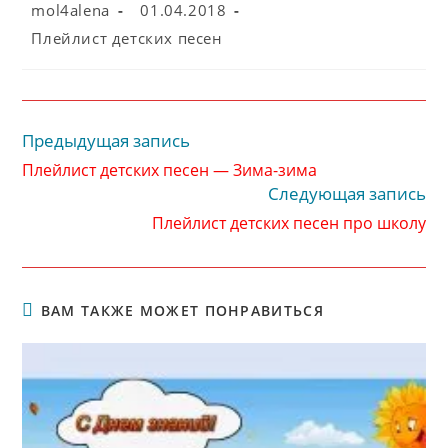
Автор
Запись
mol4alena
01.04.2018
записи:
опубликована:
Рубрика
Плейлист детских песен
записи:
Предыдущая запись
Читать
далее
Плейлист детских песен — Зима-зима
статьи
Следующая запись
Плейлист детских песен про школу
ВАМ ТАКЖЕ МОЖЕТ ПОНРАВИТЬСЯ