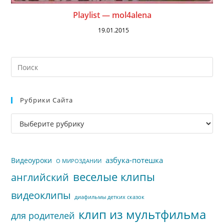
Playlist — mol4alena
19.01.2015
На
кл
Esc
Рубрики Сайта
чт
за
Рубрики
па
сайта
пои
азбука-потешка
Видеоуроки
О МИРОЗДАНИИ
веселые клипы
английский
видеоклипы
диафильмы детких сказок
клип из мультфильма
для родителей