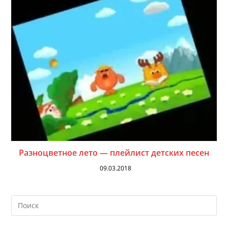
Разноцветное лето — плейлист детских песен
09.03.2018
На
кл
Esc