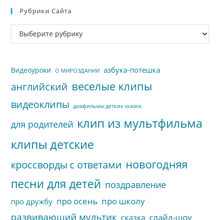
Рубрики Сайта
чт
за
Рубрики
па
сайта
пои
азбука-потешка
Видеоуроки
О МИРОЗДАНИИ
веселые клипы
английский
видеоклипы
диафильмы детких сказок
клип из мультфильма
для родителей
клипы детские
новогодняя
кроссворды с ответами
песни для детей
поздравление
про осень
про школу
про дружбу
развивающий мультик
слайд-шоу
сказка