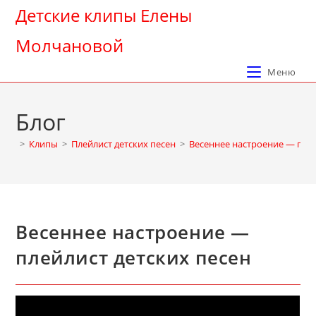
Перейти
Детские клипы Елены
к
Молчановой
содержимому
Меню
Блог
>
Клипы
>
Плейлист детских песен
>
Весеннее настроение — плей
Весеннее настроение —
плейлист детских песен