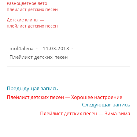
Разноцветное лето —
плейлист детских песен
Детские клипы —
плейлист детских песен
Автор
Запись
mol4alena
11.03.2018
записи:
опубликована:
Рубрика
Плейлист детских песен
записи:
Предыдущая запись
Читать
далее
Плейлист детских песен — Хорошее настроение
статьи
Следующая запись
Плейлист детских песен — Зима-зима