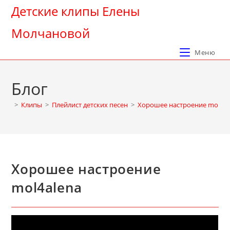
Перейти
Детские клипы Елены
к
Молчановой
содержимому
Меню
Блог
>
Клипы
>
Плейлист детских песен
>
Хорошее настроение mol4al
Хорошее настроение
mol4alena