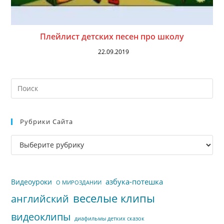
Плейлист детских песен про школу
22.09.2019
На
кл
Esc
Рубрики Сайта
чт
за
Рубрики
па
сайта
пои
азбука-потешка
Видеоуроки
О МИРОЗДАНИИ
веселые клипы
английский
видеоклипы
диафильмы детких сказок