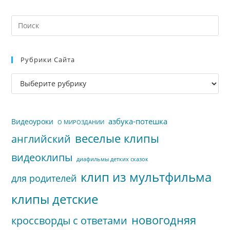
На
кл
Esc
Рубрики Сайта
чт
за
Рубрики
па
сайта
пои
азбука-потешка
Видеоуроки
О МИРОЗДАНИИ
веселые клипы
английский
видеоклипы
диафильмы детких сказок
клип из мультфильма
для родителей
клипы детские
новогодняя
кроссворды с ответами