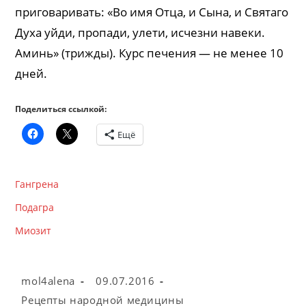
приговаривать: «Во имя Отца, и Сына, и Святаго
Духа уйди, пропади, улети, исчезни навеки.
Аминь» (трижды). Курс печения — не менее 10
дней.
Поделиться ссылкой:
Ещё
Гангрена
Подагра
Миозит
Автор
Запись
mol4alena
09.07.2016
записи:
опубликована:
Рубрика
Рецепты народной медицины