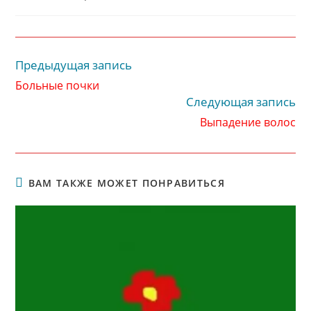
записи:
Предыдущая запись
Читать
далее
Больные почки
статьи
Следующая запись
Выпадение волос
ВАМ ТАКЖЕ МОЖЕТ ПОНРАВИТЬСЯ