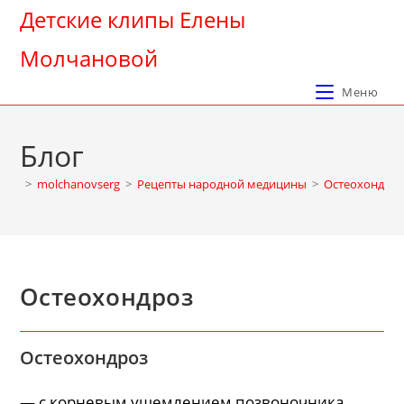
Перейти
Детские клипы Елены
к
Молчановой
содержимому
Меню
Блог
>
molchanovserg
>
Рецепты народной медицины
>
Остеохондро
Остеохондроз
Остеохондроз
— с корневым ущемлением позвоночника